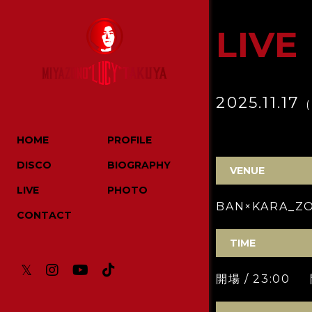
LIVE
2025.11.17
HOME
PROFILE
DISCO
BIOGRAPHY
VENUE
LIVE
PHOTO
BAN×KARA_Z
CONTACT
TIME
𝕏
開場 / 23:00 