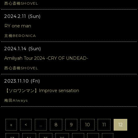
西心斎橋SHOVEL
2024.2.11 (Sun)
RY one man
京橋BERONICA
2024.1.14 (Sun)
Amiliyah Tour 2024 -CRY OF UNDEAD-
西心斎橋SHOVEL
2023.11.10 (Fri)
【ソロワンマン】Improve sensation
梅田Always
«
<
...
8
9
10
11
12