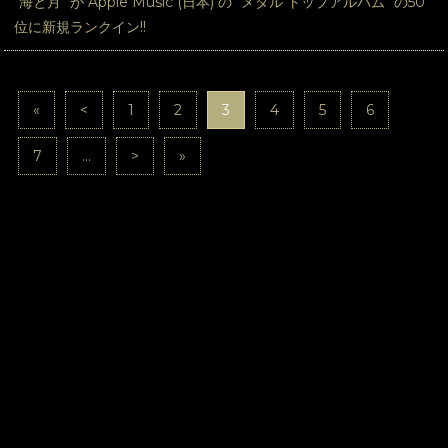
"海と月" が Apple Music (日本) の "メタル トップアルバム" の50
位に新規ランクイン!!
«
<
1
2
3
4
5
6
7
...
>
»